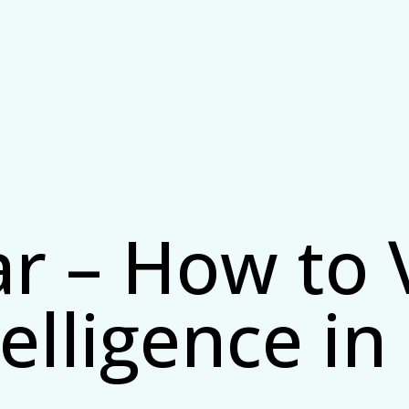
r – How to 
ntelligence i