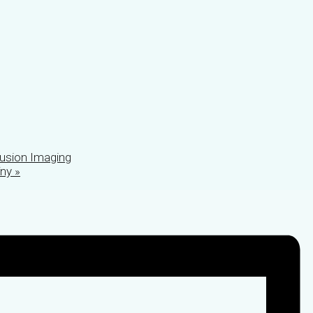
fusion Imaging
íny
»