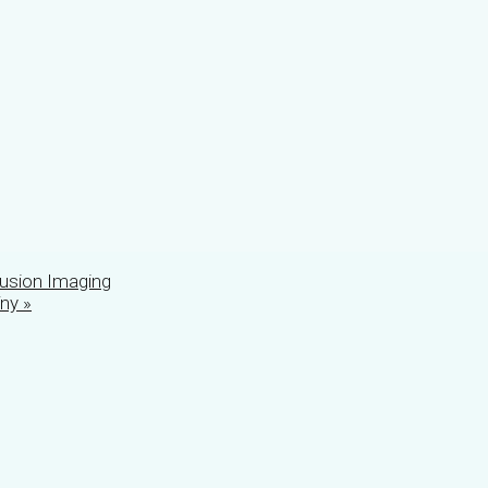
fusion Imaging
íny
»