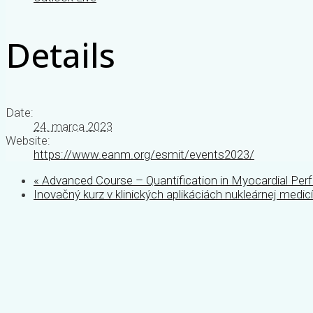
Details
Date:
24. marca 2023
Website:
https://www.eanm.org/esmit/events2023/
«
Advanced Course – Quantification in Myocardial Per
Inovačný kurz v klinických aplikáciách nukleárnej medic