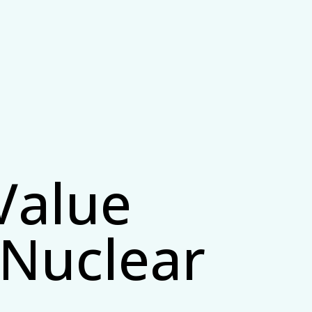
Value
n Nuclear